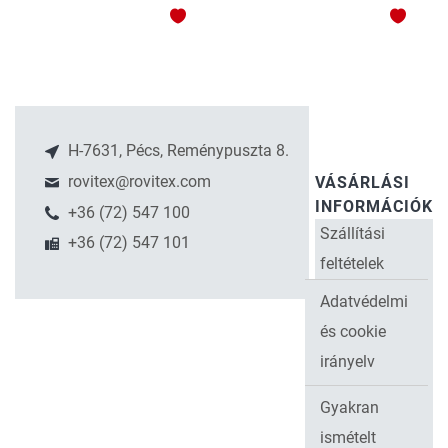
HOZZÁADÁS
HOZZ
A
A
KEDVENCEKHEZ
KEDV
H-7631, Pécs, Reménypuszta 8.
rovitex@rovitex.com
VÁSÁRLÁSI
INFORMÁCIÓK
+36 (72) 547 100
Szállítási
+36 (72) 547 101
feltételek
Adatvédelmi
és cookie
irányelv
Gyakran
ismételt