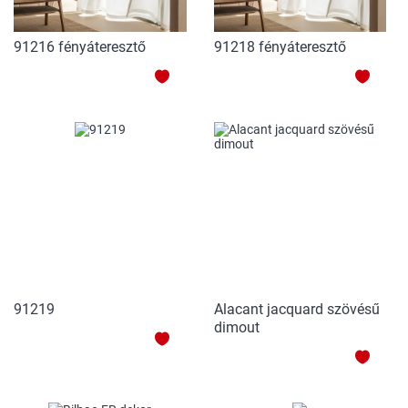
91216 fényáteresztő
91218 fényáteresztő
HOZZÁADÁS
HOZZ
A
A
KEDVENCEKHEZ
KEDV
91219
Alacant jacquard szövésű
dimout
HOZZÁADÁS
HOZZ
A
A
KEDVENCEKHEZ