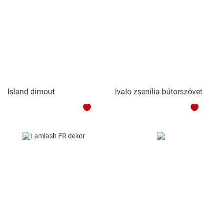
Island dimout
Ivalo zsenília bútorszövet
HOZZÁADÁS
HOZZ
A
A
KEDVENCEKHEZ
KEDV