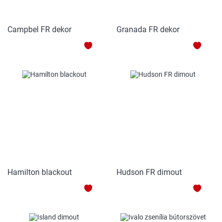
Campbel FR dekor
Granada FR dekor
HOZZÁADÁS
HOZZ
A
A
KEDVENCEKHEZ
KEDV
Hamilton blackout
Hudson FR dimout
HOZZÁADÁS
HOZZ
A
A
KEDVENCEKHEZ
KEDV