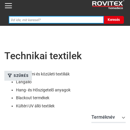
Keresés
Technikai textilek
Szállodai, éttermi és közületi textiliák
SZŰRÉS
Lángálló
Hang- és Hőszigetelő anyagok
Blackout termékek
Kültéri UV álló textilek