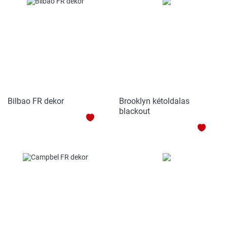
KEDV
Bilbao FR dekor
Brooklyn kétoldalas
blackout
HOZZÁADÁS
HOZZ
A
A
KEDVENCEKHEZ
KEDV