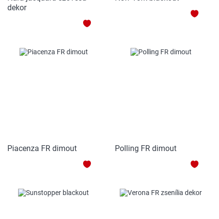
dekor
HOZZ
HOZZÁADÁS
A
A
KEDV
KEDVENCEKHEZ
Piacenza FR dimout
Polling FR dimout
HOZZÁADÁS
HOZZ
A
A
KEDVENCEKHEZ
KEDV