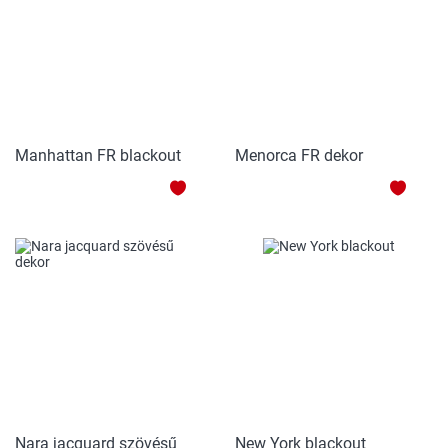
Manhattan FR blackout
Menorca FR dekor
HOZZÁADÁS
HOZZ
A
A
KEDVENCEKHEZ
KEDV
Nara jacquard szövésű
New York blackout