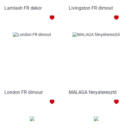
Lamlash FR dekor
Livingston FR dimout
HOZZÁADÁS
HOZZ
A
A
KEDVENCEKHEZ
KEDV
London FR dimout
MALAGA fényáteresztő
HOZZÁADÁS
HOZZ
A
A
KEDVENCEKHEZ
KEDV