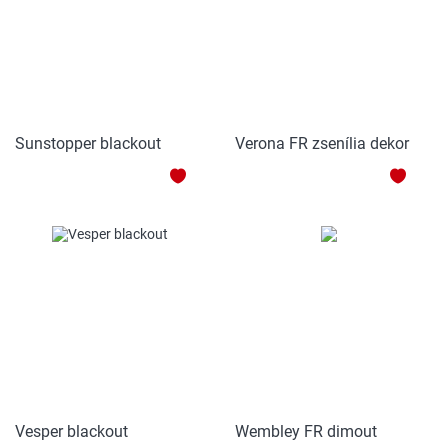
Sunstopper blackout
Verona FR zsenília dekor
HOZZÁADÁS
HOZZ
A
A
KEDVENCEKHEZ
KEDV
Vesper blackout
Wembley FR dimout