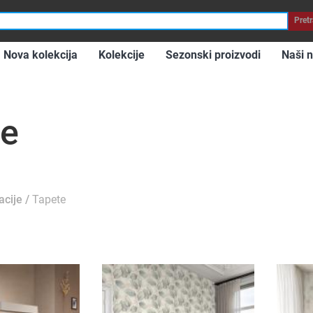
roba
Pretr
Nova kolekcija
Kolekcije
Sezonski proizvodi
Naši n
te
acije
Tapete