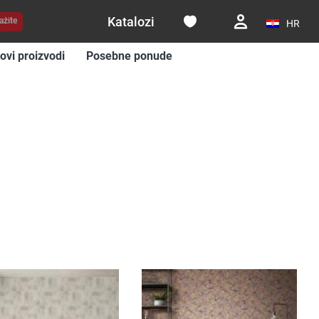
Katalozi
ažite
HR
ovi proizvodi
Posebne ponude