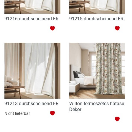
91216 durchscheinend FR
91215 durchscheinend FR
ZUR
ZUR
WUNSCHLISTE
WUNS
HINZUFÜGEN
HINZ
91213 durchscheinend FR
Wilton természetes hatású
Dekor
ZUR
Nicht lieferbar
ZUR
WUNSCHLISTE
WUNS