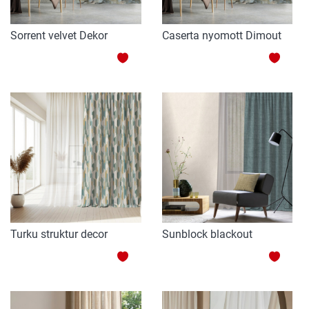
Sorrent velvet Dekor
Caserta nyomott Dimout
ZUR
ZUR
WUNSCHLISTE
WUNS
HINZUFÜGEN
HINZ
Turku struktur decor
Sunblock blackout
ZUR
ZUR
WUNSCHLISTE
WUNS
HINZUFÜGEN
HINZ