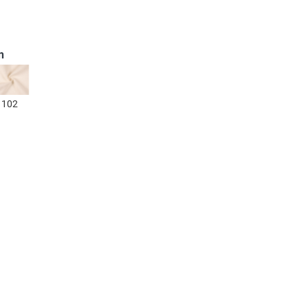
n
102