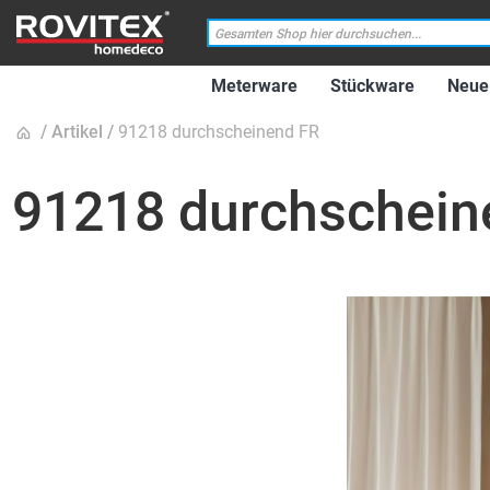
Meterware
Stückware
Neue 
Artikel
91218 durchscheinend FR
91218 durchschein
Zum
Ende
der
Bildgalerie
springen