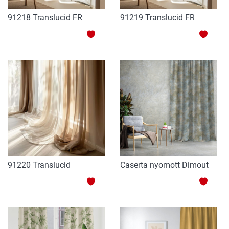
91218 Translucid FR
91219 Translucid FR
ADAUGATI
ADAU
LA
LA
LISTA
LISTA
DE
DE
DORINTE
DORI
91220 Translucid
Caserta nyomott Dimout
ADAUGATI
ADAU
LA
LA
LISTA
LISTA