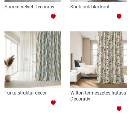
Sorrent velvet Decorativ
Sunblock blackout
ADAUGATI
ADAU
LA
LA
LISTA
LISTA
DE
DE
DORINTE
DORI
Turku struktur decor
Wilton természetes hatású
Decorativ
ADAUGATI
ADAU
LA
LA
LISTA
LISTA
DE