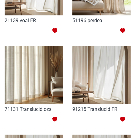
21139 voal FR
51196 perdea
ADAUGATI
ADAU
LA
LA
LISTA
LISTA
DE
DE
DORINTE
DORI
71131 Translucid ozs
91215 Translucid FR
ADAUGATI
ADAU
LA
LA