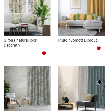
DE
DE
DORINTE
DORI
Girona natural look
Pluto nyomott Dimout
Decorativ
ADAU
ADAUGATI
LA
LA
LISTA
LISTA
DE
DE
DORI
DORINTE