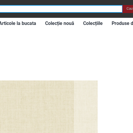
Cau
Articole la bucata
Colecție nouă
Colecțiile
Produse 