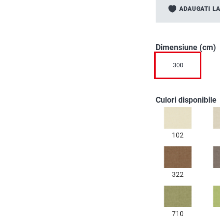
to
ADAUGATI LA
the
beginning
of
the
Dimensiune (cm)
images
300
gallery
Culori disponibile
102
322
710