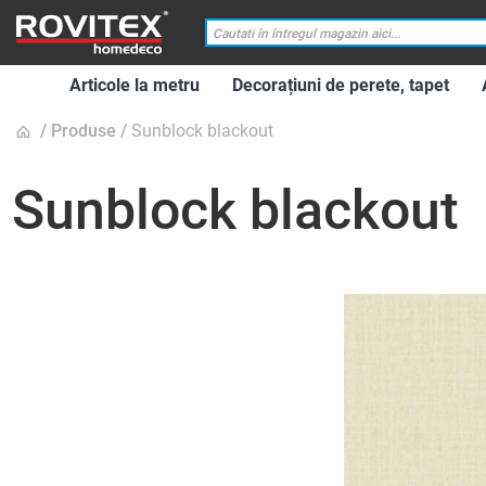
Articole la metru
Decorațiuni de perete, tapet
Produse
Sunblock blackout
Sunblock blackout
Skip
to
the
end
of
the
images
gallery