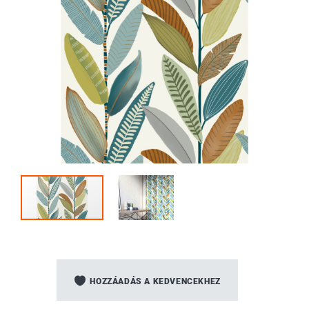
Ugrás
a
HOZZÁADÁS A KEDVENCEKHEZ
képgaléria
elejére