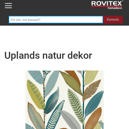
Keresés
Uplands natur dekor
Ugrás
a
képgaléria
végére