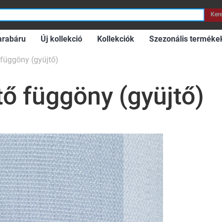
Ker
arabáru
Új kollekció
Kollekciók
Szezonális terméke
 függöny (gyüjtő)
ő függöny (gyüjtő)