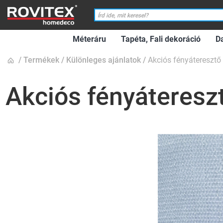
Méteráru
Tapéta, Fali dekoráció
D
Termékek
Különleges ajánlatok
Akciós fényáteresztő
Akciós fényátereszt
Ugrás
a
képgaléria
végére