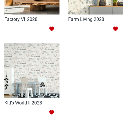
Factory VI_2028
Farm Living 2028
HOZZÁADÁS
HOZZ
A
A
KEDVENCEKHEZ
KEDV
Kid's World II 2028
HOZZÁADÁS
A