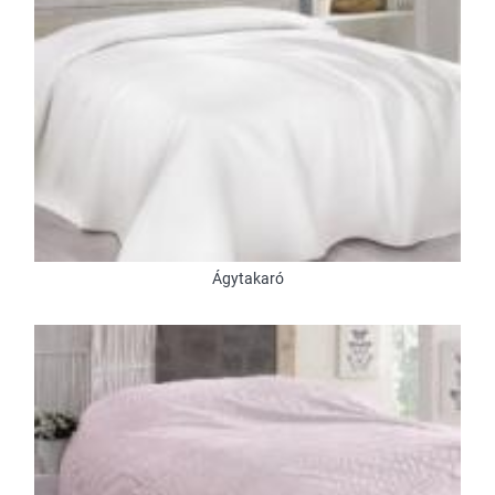
Ágytakaró