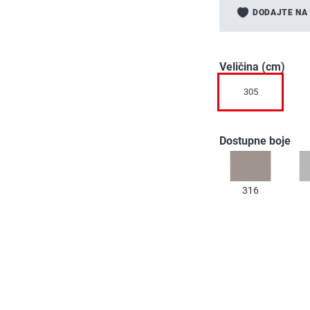
to
DODAJTE NA 
the
beginning
of
the
Veličina (cm)
images
305
gallery
Dostupne boje
316