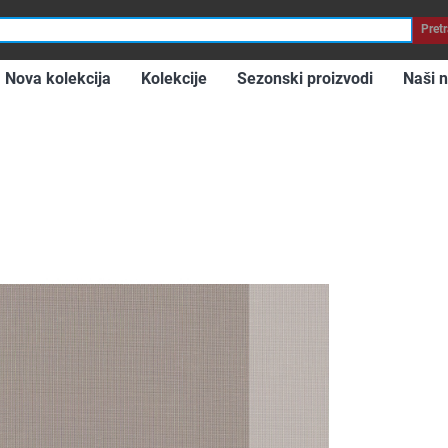
roba
Pretr
Nova kolekcija
Kolekcije
Sezonski proizvodi
Naši n