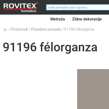
Metraža
Zidne dekoracije
Proizvodi
Posebne ponude
91196 félorganza
91196 félorganza
Skip
to
the
end
of
the
images
gallery