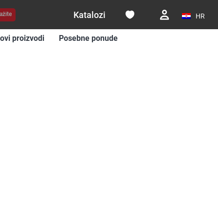
Katalozi
ažite
HR
ovi proizvodi
Posebne ponude