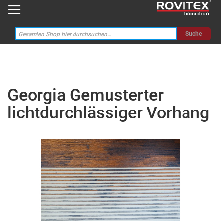
Suche
Georgia Gemusterter
lichtdurchlässiger Vorhang
Zum
Ende
der
Bildgalerie
springen