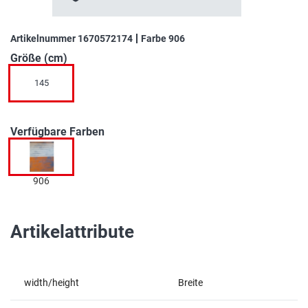
der
Bildgalerie
springen
Artikelnummer
1670572174
Farbe
906
Größe (cm)
145
Verfügbare Farben
906
Artikelattribute
width/height
Breite