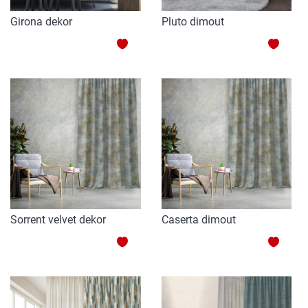
Girona dekor
Pluto dimout
HOZZÁADÁS
HOZZ
A
A
KEDVENCEKHEZ
KEDV
Sorrent velvet dekor
Caserta dimout
HOZZÁADÁS
HOZZ
A
A
KEDVENCEKHEZ
KEDV