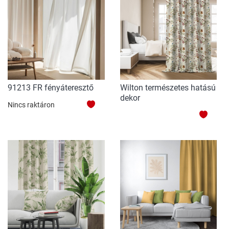
91213 FR fényáteresztő
Wilton természetes hatású
dekor
HOZZÁADÁS
Nincs raktáron
HOZZ
A
A
KEDVENCEKHEZ
KEDV