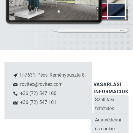
H-7631, Pécs, Reménypuszta 8.
rovitex@rovitex.com
VÁSÁRLÁSI
INFORMÁCIÓK
+36 (72) 547 100
Szállítási
+36 (72) 547 101
feltételek
Adatvédelmi
és cookie