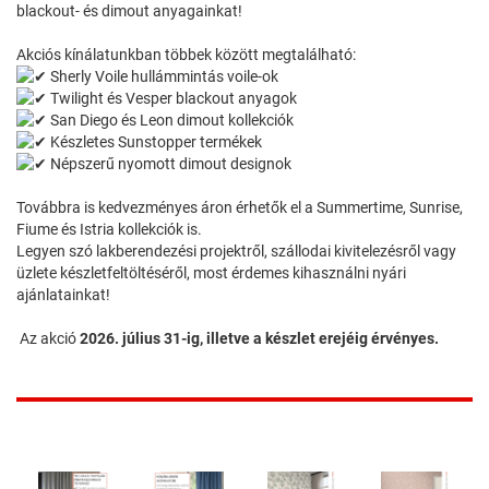
blackout- és dimout anyagainkat!
Akciós kínálatunkban többek között megtalálható:
Sherly Voile hullámmintás voile-ok
Twilight és Vesper blackout anyagok
San Diego és Leon dimout kollekciók
Készletes Sunstopper termékek
Népszerű nyomott dimout designok
Továbbra is kedvezményes áron érhetők el a Summertime, Sunrise,
Fiume és Istria kollekciók is.
Legyen szó lakberendezési projektről, szállodai kivitelezésről vagy
üzlete készletfeltöltéséről, most érdemes kihasználni nyári
ajánlatainkat!
Az akció
2026. július 31-ig, illetve a készlet erejéig érvényes.