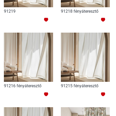
91219
91218 fényáteresztő
HOZZÁADÁS
HOZZ
A
A
KEDVENCEKHEZ
KEDV
91216 fényáteresztő
91215 fényáteresztő
HOZZÁADÁS
HOZZ
A
A
KEDVENCEKHEZ
KEDV