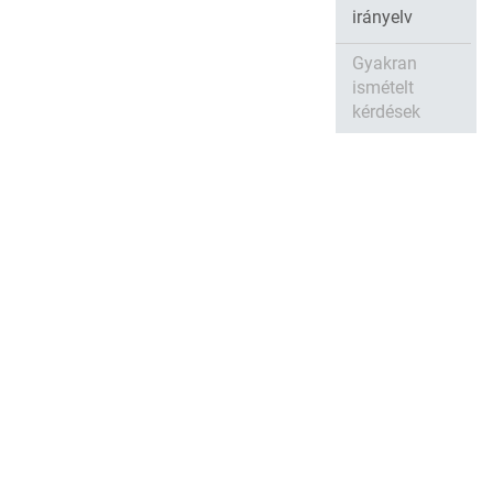
irányelv
Gyakran
ismételt
kérdések