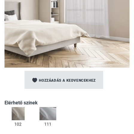
Ugrás
a
HOZZÁADÁS A KEDVENCEKHEZ
képgaléria
elejére
Elérhető színek
102
111