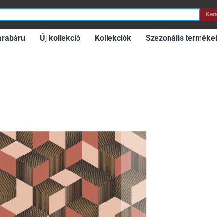
Ker
arabáru
Új kollekció
Kollekciók
Szezonális terméke