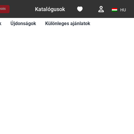
Katalógusok
esés
HU
k
Újdonságok
Különleges ajánlatok