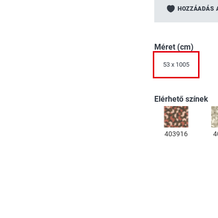
a
HOZZÁADÁS 
képgaléria
elejére
Méret (cm)
53 x 1005
Elérhető színek
403916
4