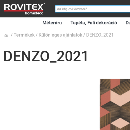
Méteráru
Tapéta, Fali dekoráció
D
Termékek
Különleges ajánlatok
DENZO_2021
DENZO_2021
Ugrás
a
képgaléria
végére