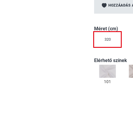
a
HOZZÁADÁS 
képgaléria
elejére
Méret (cm)
320
Elérhető színek
101