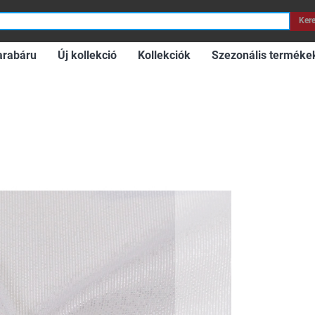
Ker
arabáru
Új kollekció
Kollekciók
Szezonális terméke