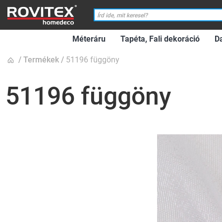
Méteráru
Tapéta, Fali dekoráció
D
Termékek
51196 függöny
51196 függöny
Ugrás
a
képgaléria
végére