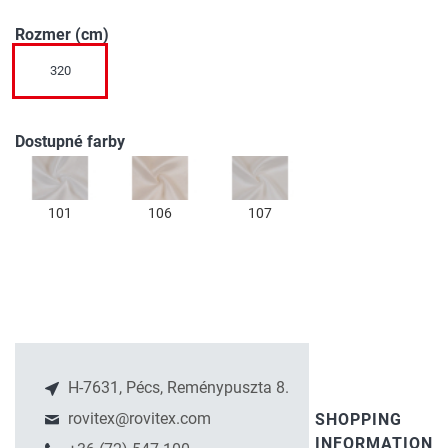
obrázkov
Rozmer (cm)
320
Dostupné farby
101
106
107
H-7631, Pécs, Reménypuszta 8.
rovitex@rovitex.com
SHOPPING
INFORMATION