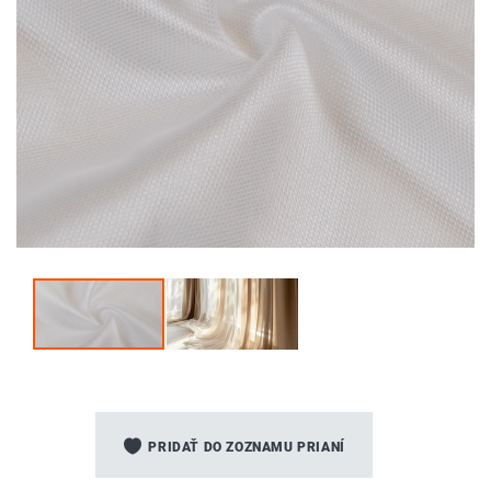
Preskočiť
na
PRIDAŤ DO ZOZNAMU PRIANÍ
začiatok
galérie