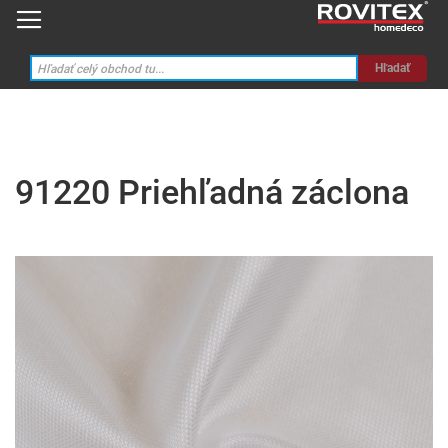
Hľadať
91220 Priehľadná záclona
Preskočiť
na
koniec
galérie
obrázkov