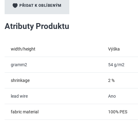
na
PŘIDAT K OBLÍBENÝM
začátek
galerie
s
Atributy Produktu
obrázky
width/height
Výška
gramm2
54 g/m2
shrinkage
2 %
lead wire
Ano
fabric material
100% PES