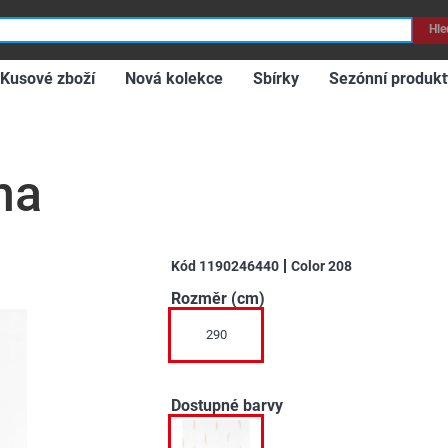
Hle
Kusové zboží
Nová kolekce
Sbírky
Sezónní produkt
na
Kód
1190246440
Color
208
Rozměr (cm)
290
Dostupné barvy